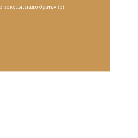
е тексты, надо брать
»
(с)