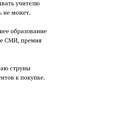
ывать учителю
ь не может.
сшее образование
ке СМИ, премия
ваю струны
нтов к покупке.