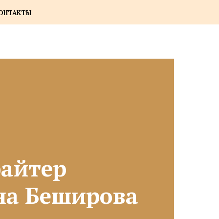
ОНТАКТЫ
айтер
а Беширова