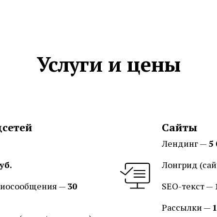
Услуги и цены
цсетей
Сайты
Лендинг —
5 
уб.
Лонгрид (сай
диосообщения —
30
SEO-текст —
Рассылки —
1